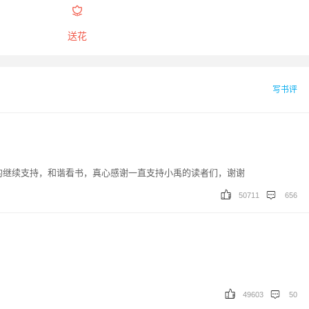

送花
写书评
的继续支持，和谐看书，真心感谢一直支持小禹的读者们，谢谢
50711
656
49603
50