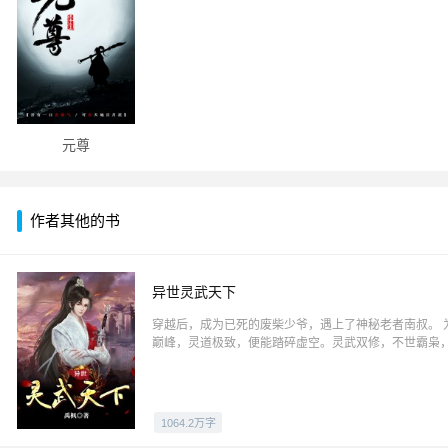
元尊
作者其他的书
异世灵武天下
穿越后，成为已死的废柴少爷，遇上了神秘老者南叔。 
巅峰，灵道极致，便能踏碎虚空。灵武双修，不世霸枭
1064.2万字