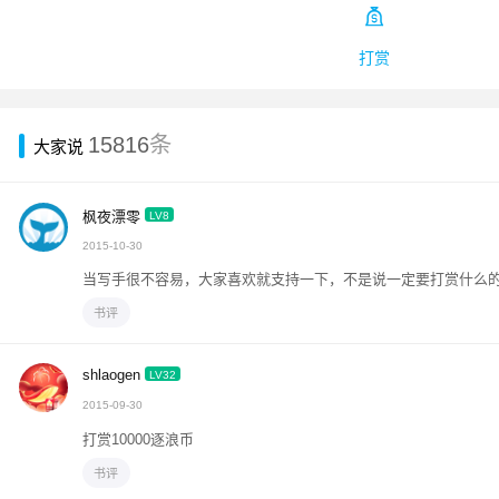

打赏
15816
条
大家说
枫夜漂零
LV8
2015-10-30
当写手很不容易，大家喜欢就支持一下，不是说一定要打赏什么
书评
shlaogen
LV32
2015-09-30
打赏10000逐浪币
书评