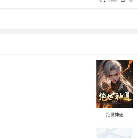
49664
45
绝世神通