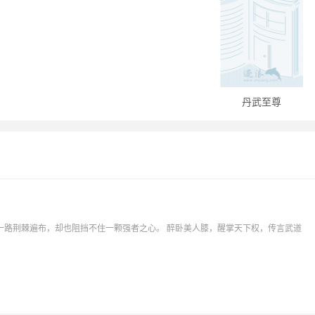
丹武至尊
一路荆棘遍布，却也阻挡不住一颗强者之心。 醉卧美人膝，醒掌天下权，传言武道