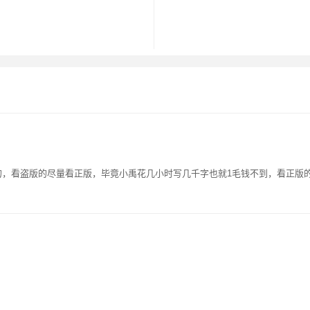
的，看盗版的尽量看正版，毕竟小禹花几小时写几千字也就1毛钱不到，看正版