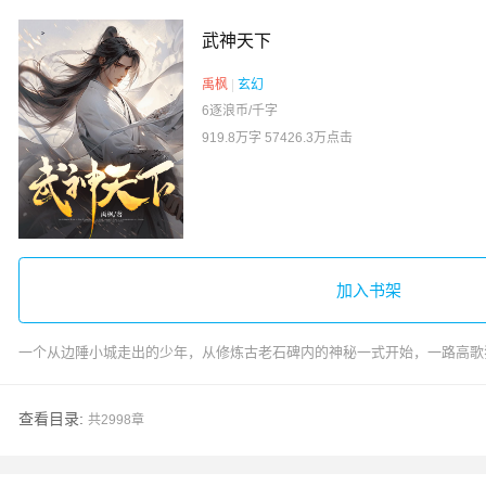
武神天下
禹枫
|
玄幻
6逐浪币/千字
919.8万字
57426.3万点击
加入书架
一个从边陲小城走出的少年，从修炼古老石碑内的神秘一式开始，一路高歌
查看目录:
共2998章