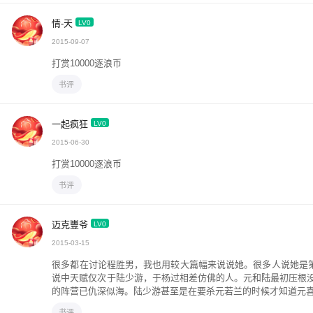
情-天
LV0
2015-09-07
打赏10000逐浪币
书评
一起疯狂
LV0
2015-06-30
打赏10000逐浪币
书评
迈克豐爷
LV0
2015-03-15
很多都在讨论程胜男，我也用较大篇幅来说说她。很多人说她是
说中天赋仅次于陆少游，于杨过相差仿佛的人。元和陆最初压根
的阵营已仇深似海。陆少游甚至是在要杀元若兰的时候才知道元
书评