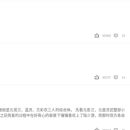
49369
33
49237
14
她就是元若兰、蓝灵、方彩衣三人的综合体。 先看元若兰，元是灵武整部小
之后恢复的过程中在好奇心的驱使下慢慢喜欢上了陆少游，而那时双方各自