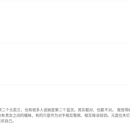
第二个元若兰，也有很多人说她是第二个蓝灵。其实都对、也都不对。 我觉得
没有男女之间的暧昧，有的只是作为对手相互敬佩、相互暗自较劲。元是在失忆
喜欢自己。