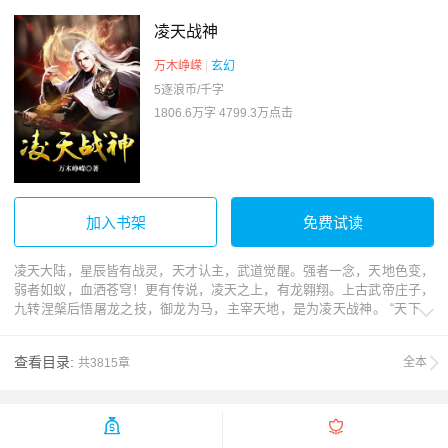
凌天战神
万木峥嵘
|
玄幻
5逐浪币/千字
1806.6万字
4799.3万点击
加入书架
免费试读
凌天大陆，星辰皆有战灵，天才认主，武道觉醒。强者一念，天地色变，
弱者如蚁，血洒苍穹！更有传说，凌天之上，有龙翱翔。上古武帝庄子，
九转涅槃后悟屠龙之技，御龙为马，主宰天地，是为凌天战神。 “天下苍

生视我为敌又如何？” 叶峰紧握长枪，怒视苍穹之上：“他日我为玄帝，敢
踏破苍天大地！”
查看目录:
全本
共3815章

