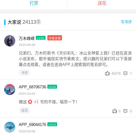
打赏
送花
24113
条
大家说
写书评
万木峥嵘
LV32
作者本尊
2020-06-09
兄弟们，万木的新书《天价彩礼：冰山女神爱上我》已经在逐浪
小说发布，都市偏现实快节奏爽文，感兴趣的兄弟们可以下滑屏
幕点击观看，或者在逐浪APP上搜索我的笔名即可。
书评
40279
7
APP_68706736
LV14
2025-10-02
x1
赠送
写的不错，犒劳一下！
送花
6
0
APP_69044176
LV13
2025-03-09