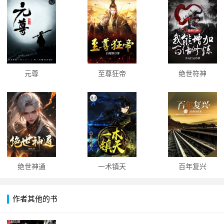
元尊
至尊狂帝
绝世符神
绝世神通
一术镇天
百年复兴
作者其他的书