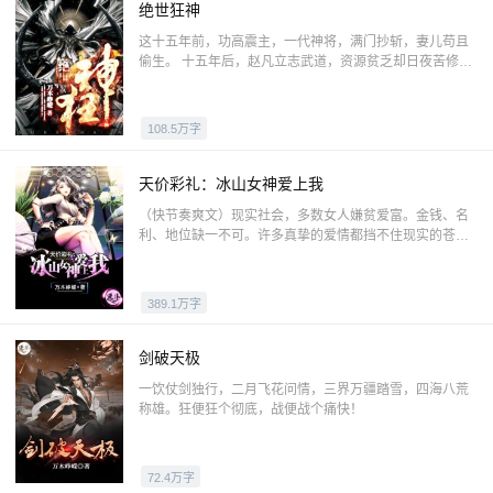
绝世狂神
这十五年前，功高震主，一代神将，满门抄斩，妻儿苟且
偷生。 十五年后，赵凡立志武道，资源贫乏却日夜苦修，
以倒数第一考入宗门。 换来的却是青梅竹马的抛弃，饱尝
世家子弟的讥讽不公！ 强者为尊，弱者蝼蚁！九龙血裔，
怎甘为虫？不觉为蛰，醒必冲天！ 血海深仇，壮志凌云，
108.5万字
赵凡站在神庙前，遥望武皇雕像，大风吹不灭他熊熊怒
火：“他日我若为青帝 敢叫武皇入地狱！”
天价彩礼：冰山女神爱上我
（快节奏爽文）现实社会，多数女人嫌贫爱富。金钱、名
利、地位缺一不可。许多真挚的爱情都挡不住现实的苍
白，往往被高额的彩礼拒之门外 ……
389.1万字
剑破天极
一饮仗剑独行，二月飞花问情，三界万疆踏雪，四海八荒
称雄。狂便狂个彻底，战便战个痛快！
72.4万字