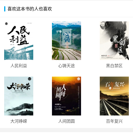
喜欢这本书的人也喜欢
人民利益
心铸天途
黑白禁区
大河峥嵘
人间团圆
百年复兴