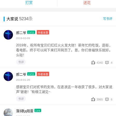
打赏
送花
5234
条
大家说
写书评
郝二爷
LV11
作者本尊
2019-02-09
2019年，祝所有宝贝们红红火火发大财！新年忙的吃饭，逛街，
看电影。终于可以闲下来打开网页了。恩，你们幸福快乐就好。
么哒！
书评
4340
4
郝二爷
LV11
作者本尊
2019-01-26
感谢宝贝们对贰爷的支持，在逐浪这一年收获了很多，对大家说
声“谢谢！”有缘江湖见~
书评
3965
6
落§歌д陌雲
LV4