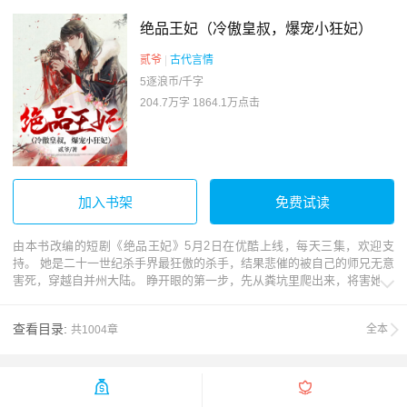
绝品王妃（冷傲皇叔，爆宠小狂妃）
贰爷
|
古代言情
5逐浪币/千字
204.7万字
1864.1万点击
加入书架
免费试读
由本书改编的短剧《绝品王妃》5月2日在优酷上线，每天三集，欢迎支
持。 她是二十一世纪杀手界最狂傲的杀手，结果悲催的被自己的师兄无意
害死，穿越自并州大陆。 睁开眼的第一步，先从粪坑里爬出来，将害她的

女人丢进去泡个澡。 只是这个节骨眼上遇到了一个冷傲绝色的美男子，看
他一脸嫌弃的模样........ 她永远都记得这个冷傲男说的话， “待爱妃有了
查看目录:
全本
共1004章
本王的血骨，本王便为你们母子夺了这鸣幽国的天下！” 小片段 隐卫：“王
爷，王妃将您的画作全部拿出去卖了！” 赫连翼：“她很缺钱么？卖给了何
人？” 隐卫：“回王爷，王妃将画卖给了皇上，卖了一千万两，她说......”
“恩？” “王妃说，那些画作皆为作者.....绝笔......”

