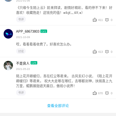
2022-01-06
《只缘今生陌上云》前来拜读，剧情好精彩，看的停不下来！好
喜欢！收藏抱走！这钱充的值！๑&gt;؂&lt;๑）
书评
411
0
APP_68673803
LV1
2021-10-09
哎，看着看着收费了。好喜欢怎么办。
讨论
413
0
不是良人
LV5
2021-05-22
陌上花开卿缓归，吾在红尘等君来。 古风玄幻小说，《陌上花开
卿缓归》等君来。 祝大大走哪在哪红，去哪都封神，扶摇直上九
万里，鲲鹏展翅遮天蔽日，傲视小说界！
书评
670
0
查看全部评论