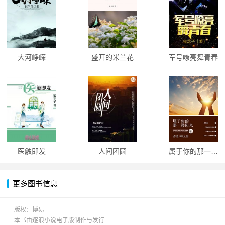
大河峥嵘
盛开的米兰花
军号嘹亮舞青春
医触即发
人间团圆
属于你的那一缕阳光
更多图书信息
版权：博易
本书由逐浪小说电子版制作与发行