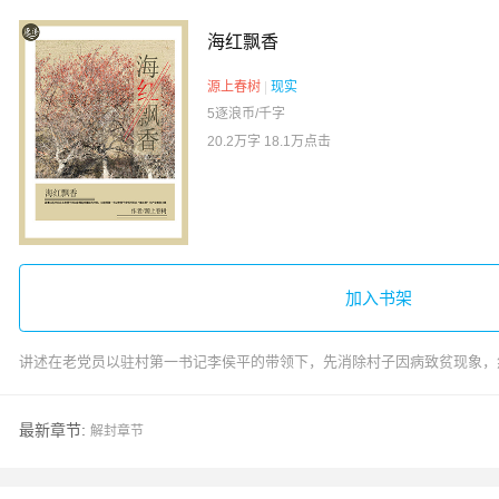
海红飘香
源上春树
|
现实
5逐浪币/千字
20.2万字
18.1万点击
加入书架
讲述在老党员以驻村第一书记李侯平的带领下，先消除村子因病致贫现象，然
最新章节:
解封章节