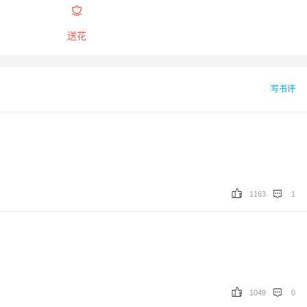

送花
写书评
1163
1
大家！
1049
0