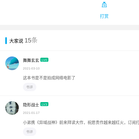

打赏
15
条
大家说
舞舞玄玄
LV0
2021-03-10
这本书是不是拍成网络电影了
书评
隐形战士
LV3
2021-01-17
小弟携《异域战神》前来拜读大作，祝愿贵作越来越红火
书评