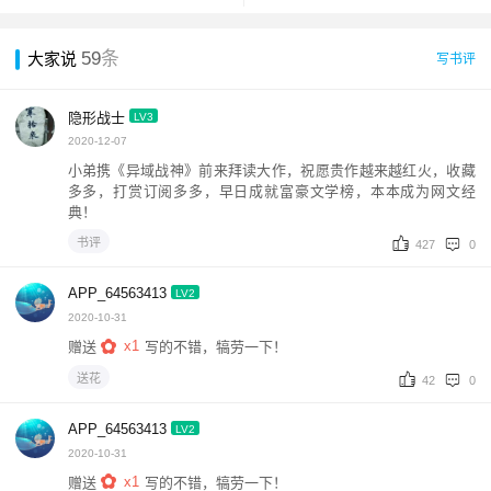
59
条
大家说
写书评
隐形战士
LV3
2020-12-07
小弟携《异域战神》前来拜读大作，祝愿贵作越来越红火，收藏
多多，打赏订阅多多，早日成就富豪文学榜，本本成为网文经
典！
书评
427
0
APP_64563413
LV2
2020-10-31
x1
赠送
写的不错，犒劳一下！
送花
42
0
APP_64563413
LV2
2020-10-31
x1
赠送
写的不错，犒劳一下！