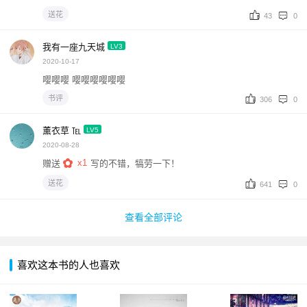
送花
43
0
我有一座九天城
LV3
2020-10-17
嘤嘤嘤 嘤嘤嘤嘤嘤嘤
书评
306
0
薰衣草 ℡
LV5
2020-08-28
x1
赠送
写的不错，犒劳一下！
送花
641
0
查看全部评论
喜欢这本书的人也喜欢