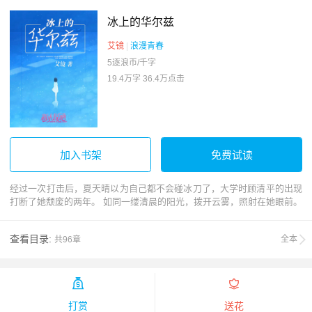
冰上的华尔兹
艾镜
|
浪漫青春
5逐浪币/千字
19.4万字
36.4万点击
加入书架
免费试读
经过一次打击后，夏天晴以为自己都不会碰冰刀了，大学时顾清平的出现
打断了她颓废的两年。 如同一缕清晨的阳光，拨开云雾，照射在她眼前。
查看目录:
全本
共96章


打赏
送花