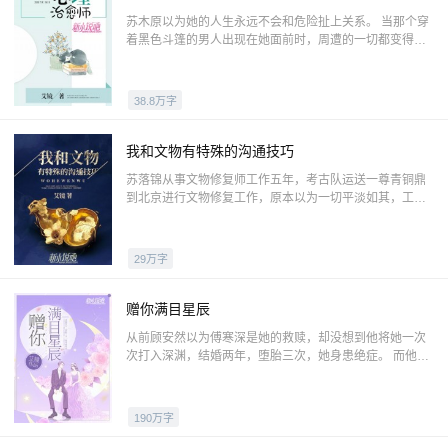
苏木原以为她的人生永远不会和危险扯上关系。 当那个穿
着黑色斗篷的男人出现在她面前时，周遭的一切都变得分
外陌生，好像从前活着的那些年不过做了一场虚假梦境。
失去的记忆一点一点浮现在她的脑海中，原来真正自欺欺
人的，从来不是别人。
38.8万字
我和文物有特殊的沟通技巧
苏落锦从事文物修复师工作五年，考古队运送一尊青铜鼎
到北京进行文物修复工作，原本以为一切平淡如其，工作
的日子也一如往昔，却因为一枚玉璧牵引出一系列的故
事，从而也打破了她原本平静的生活。
29万字
赠你满目星辰
从前顾安然以为傅寒深是她的救赎，却没想到他将她一次
次打入深渊，结婚两年，堕胎三次，她身患绝症。 而他却
另有所爱，屡次践踏她的尊严，百般凌辱折磨。 再一次失
去孩子，她濒临崩溃，从高楼一跃而下…… 转眼间，她被
另人相救，眼见他与他深爱的女子举行盛大的婚礼，才真
190万字
正绝望。 当蜕变重生后，她身边亦有宠她入骨的人，回首
去看，他却说他对她情深几许，求她回到他身边……