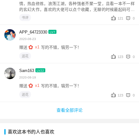
情，热血修炼，浪荡江湖，各种强者齐聚一堂，且看一本不一样
的玄幻大作，喜欢的大佬可以点个收藏，无聊的时候最起码可以
给您解乏，寻乐。
书评
121
0
APP_64723330
LV7
2020-08-23
x1
赠送
写的不错，犒劳一下！
送花
123
0
Sam163
LV22
2020-08-19
x1
赠送
写的不错，犒劳一下！
送花
123
0
查看全部评论
喜欢这本书的人也喜欢