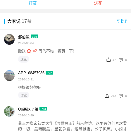
打赏
送花
17
条
大家说
写书评
邹伯通
LV5
2023-03-04
x2
赠送
写的不错，犒劳一下！
送花
42
0
APP_68457986
LV2
2020-10-31
很好很好很好
讨论
243
0
Qs寒玖ゞ萧
LV3
2020-10-29
萧玉才携玄幻类大作《异世冥王》前来拜访，这里有你们喜欢看
的一切，黑暗腹黑，皇朝争霸，运筹帷幄，公子风流，小姐才