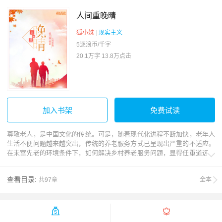
人间重晚晴
狐小妹
|
现实主义
5逐浪币/千字
20.1万字
13.8万点击
加入书架
免费试读
尊敬老人，是中国文化的传统。可是，随着现代化进程不断加快，老年人
生活不便问题越来越突出，传统的养老服务方式已呈现出严重的不适应。
在未富先老的环境条件下，如何解决乡村养老服务问题，显得任重道远。

“天意怜幽草，人间重晚晴。”她克服重重困难，扭转了“只能居家养老”的传
统观念，改善老人的生活条件和精神面貌，让老人获得幸福感。最终和同
查看目录:
全本
共97章
伴们一起携手，让老年人开出生活幸福之花。

