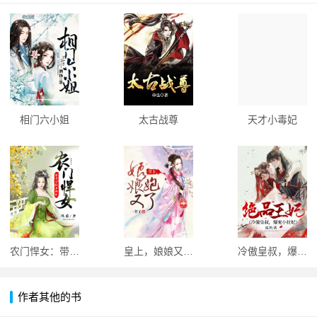
相门六小姐
太古战尊
天才小毒妃
农门悍女：带着空间来种田
皇上，娘娘又跑了
冷傲皇叔，爆宠小狂妃
作者其他的书