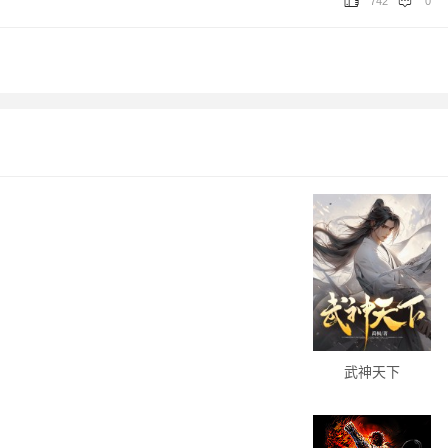
742
0
武神天下