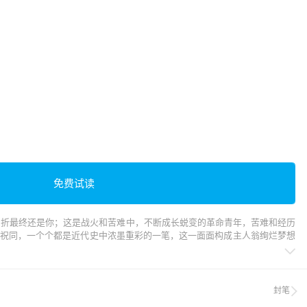
免费试读
曲折最终还是你；这是战火和苦难中，不断成长蜕变的革命青年，苦难和经历
顾祝同，一个个都是近代史中浓墨重彩的一笔，这一面面构成主人翁绚烂梦想

封笔