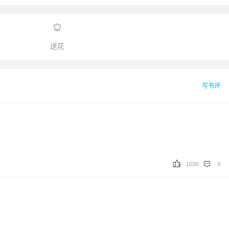

送花
写书评
1020
0