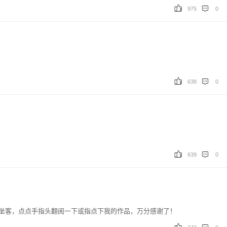
975
0
638
0
639
0
坐客，点点手指头翻阅一下或指点下我的作品，万分感谢了！