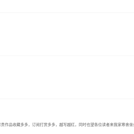
愿贵作品收藏多多，订阅打赏多多，越写越红，同时也望各位读者来我家寒舍坐