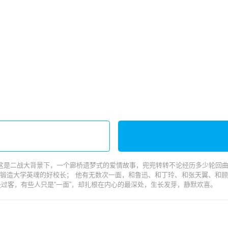
这是二战大背景下，一个廊桥遗梦式的爱情故事，兜兜转转不论经历多少轮回
锻造大学英魂的好校长； 他有无数次一面，和鲁迅、和丁玲、和张天翼、和
过客，有些人只是“一面”，却扎根在内心的最深处，生长发芽，静默欢喜。