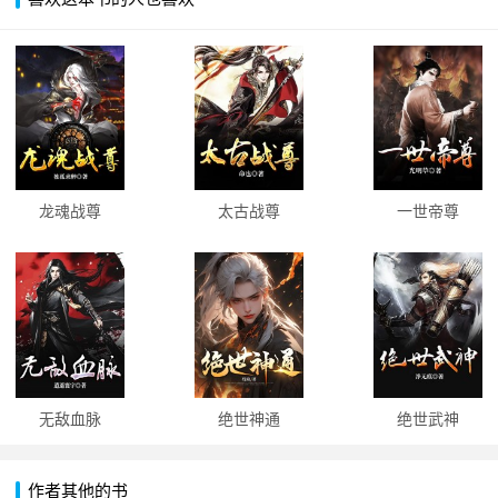
龙魂战尊
太古战尊
一世帝尊
无敌血脉
绝世神通
绝世武神
作者其他的书