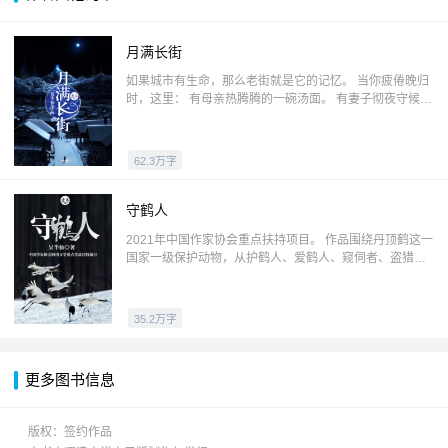
月满长街
如果城市有生命，那么老街就是它的记忆。 当你疲倦晚归
时，这里： 有母亲热腾腾的一碗汤面。 有妻子彻夜守候的
一盏灯火。 有盼望游子归来的一双双目光。 老街即将拆
去，新城拔地而起，在千家万户的变迁中，总有那么一些
故事，一些感动，在悄悄上演。 如果累了，倦了，就回家
62.3万字
歇一歇。 这里阖家温暖，月满长街。
守鹤人
2021年中国作家协会重点扶持项目。 作品围绕丹顶鹤这一
国家一级保护动物，从护鹤人、爱鹤人、窥伺者、盗猎者
的几方缠斗写起，通过一个保护丹顶鹤的惊心动魄而又感
人至深的故事，使得人与自然、人与动物、人与环境之间
的相互依赖、亲密无间的关系得以润物无声地阐释，情绪
35.2万字
深沉，值得回味。
更多图书信息
版权：签约作品