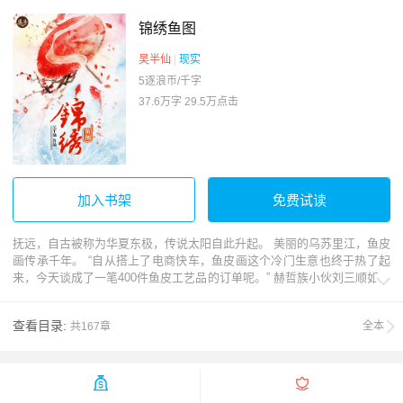
锦绣鱼图
吴半仙
|
现实
5逐浪币/千字
37.6万字
29.5万点击
加入书架
免费试读
抚远，自古被称为华夏东极，传说太阳自此升起。 美丽的乌苏里江，鱼皮
画传承千年。 “自从搭上了电商快车，鱼皮画这个冷门生意也终于热了起
来，今天谈成了一笔400件鱼皮工艺品的订单呢。” 赫哲族小伙刘三顺如是

说。
查看目录:
全本
共167章

