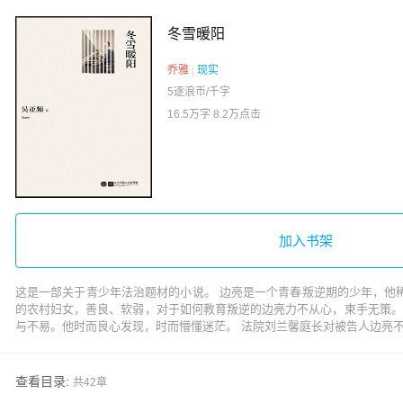
冬雪暖阳
乔雅
|
现实
5逐浪币/千字
16.5万字
8.2万点击
加入书架
这是一部关于青少年法治题材的小说。 边亮是一个青春叛逆期的少年，他
的农村妇女，善良、软弱，对于如何教育叛逆的边亮力不从心，束手无策。
与不易。他时而良心发现，时而懵懂迷茫。 法院刘兰馨庭长对被告人边亮
查看目录:
共42章