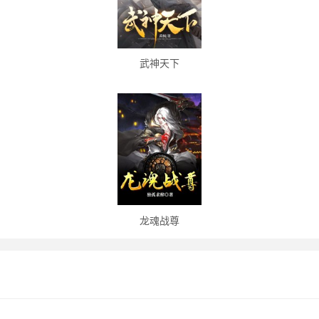
武神天下
龙魂战尊