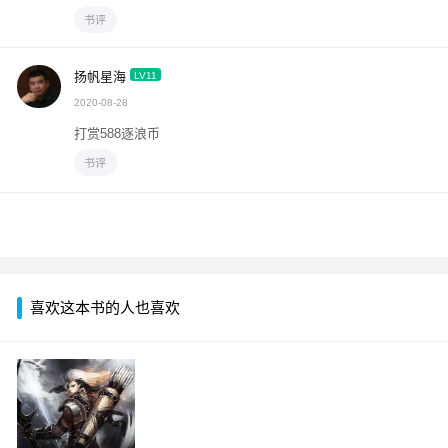
书评
扬帆星海
LV11
2020-08-28
打赏588逐浪币
书评
喜欢这本书的人也喜欢