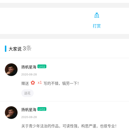

打赏
3
条
大家说
扬帆星海
LV11
2020-08-28
x1
赠送
写的不错，犒劳一下！
送花
扬帆星海
LV11
2020-08-28
关于青少年法治的作品，可读性强，构思严谨，也很专业！