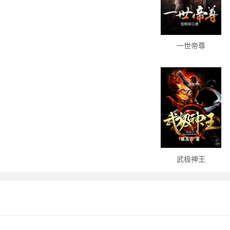
一世帝尊
武极神王