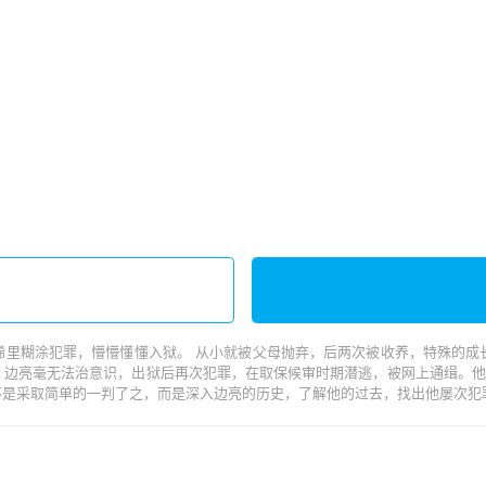
稀里糊涂犯罪，懵懵懂懂入狱。 从小就被父母抛弃，后两次被收养，特殊的成
 边亮毫无法治意识，出狱后再次犯罪，在取保候审时期潜逃，被网上通缉。
不是采取简单的一判了之，而是深入边亮的历史，了解他的过去，找出他屡次犯