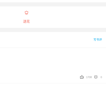

送花
写书评
1708
0