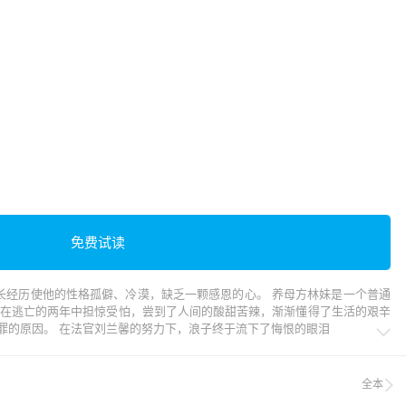
免费试读
长经历使他的性格孤僻、冷漠，缺乏一颗感恩的心。 养母方林妹是一个普通
他在逃亡的两年中担惊受怕，尝到了人间的酸甜苦辣，渐渐懂得了生活的艰辛
罪的原因。 在法官刘兰馨的努力下，浪子终于流下了悔恨的眼泪

全本