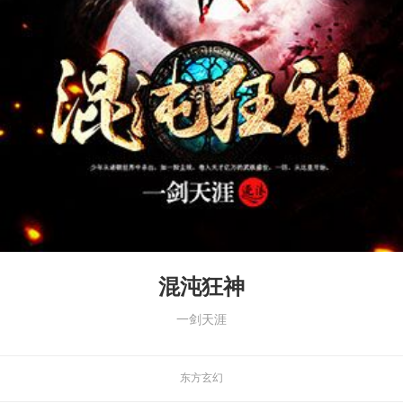
混沌狂神
一剑天涯
东方玄幻