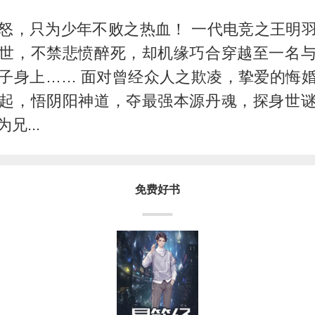
怒，只为少年不败之热血！ 一代电竞之王明
世，不禁悲愤醉死，却机缘巧合穿越至一名
子身上…… 面对曾经众人之欺凌，挚爱的悔
起，悟阴阳神道，夺最强本源丹魂，探身世
兄...
免费好书