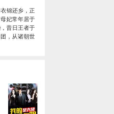
羽衣锦还乡，正
与母妃常年居于
婚，昔日王者于
谜团，从诸朝世