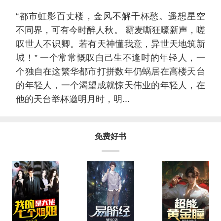
“都市虹影百丈楼，金风不解千杯愁。遥想星空
不同界，可有今时醉人秋。 霸麦嘶狂嚎新声，嗟
叹世人不识卿。若有天神懂我意，异世天地筑新
城！” 一个常常慨叹自己生不逢时的年轻人，一
个独自在这繁华都市打拼数年仍蜗居在高楼天台
的年轻人，一个渴望成就惊天伟业的年轻人，在
他的天台举杯邀明月时，明...
免费好书