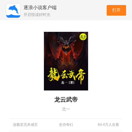
逐浪小说客户端
打开
开启悦读好时光
龙云武帝
北一
连载至完本感言
史诗奇幻
64.4万人在看