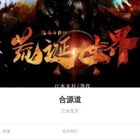
合源道
江水无月
：村落
史诗奇幻