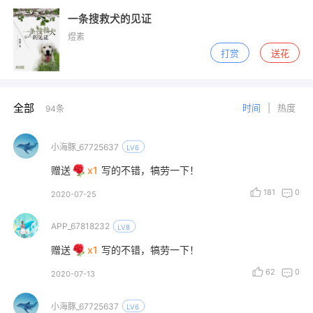
一条搜救犬的见证
煜素
打赏
送花
全部
时间
|
热度
94
条
小海豚_67725637
LV6
赠送
x1
写的不错，犒劳一下！
181
0
2020-07-25
APP_67818232
LV8
赠送
x1
写的不错，犒劳一下！
62
0
2020-07-13
小海豚_67725637
LV6