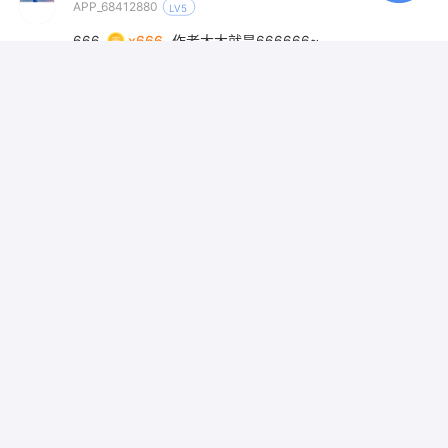
APP_68412880
LV5
666
x666
作者大大就是666666~
35
0
2020-05-10
小海豚_67725637
LV6
捧场
x100
写的不错，犒劳一下！
22
0
2020-04-30
安奶奶
LV7
点赞
x20
这本书真好看，点赞顶起来！
22
0
2020-04-30
安奶奶
LV7
点赞
x20
这本书真好看，点赞顶起来！
0
0
2020-04-30