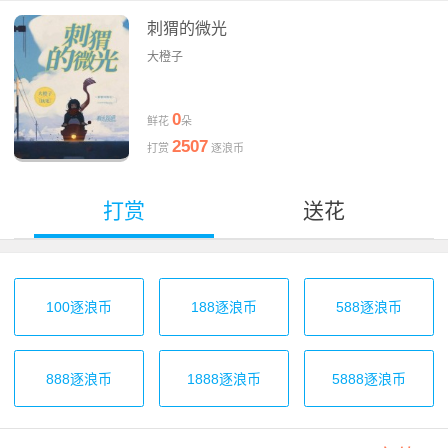
刺猬的微光
大橙子
0
鲜花
朵
2507
打赏
逐浪币
打赏
送花
100逐浪币
188逐浪币
588逐浪币
888逐浪币
1888逐浪币
5888逐浪币